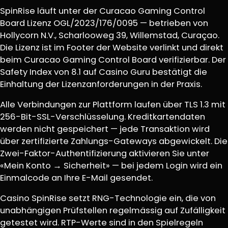
SpinRise läuft unter der Curacao Gaming Control
Board Lizenz OGL/2023/176/0095 — betrieben von
Hollycorn N.V., Scharlooweg 39, Willemstad, Curaçao.
Die Lizenz ist im Footer der Website verlinkt und direkt
beim Curacao Gaming Control Board verifizierbar. Der
Safety Index von 8.1 auf Casino Guru bestätigt die
Einhaltung der Lizenzanforderungen in der Praxis.
Alle Verbindungen zur Plattform laufen über TLS 1.3 mit
256-Bit-SSL-Verschlüsselung. Kreditkartendaten
werden nicht gespeichert — jede Transaktion wird
über zertifizierte Zahlungs-Gateways abgewickelt. Die
Zwei-Faktor-Authentifizierung aktivieren Sie unter
«Mein Konto → Sicherheit» — bei jedem Login wird ein
Einmalcode an Ihre E-Mail gesendet.
Casino SpinRise setzt RNG-Technologie ein, die von
unabhängigen Prüfstellen regelmässig auf Zufälligkeit
getestet wird. RTP-Werte sind in den Spielregeln