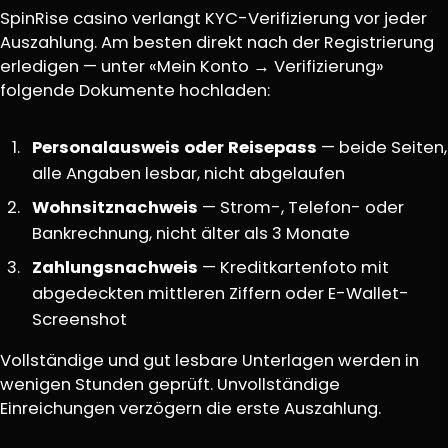
SpinRise casino verlangt KYC-Verifizierung vor jeder
Auszahlung. Am besten direkt nach der Registrierung
erledigen — unter «Mein Konto → Verifizierung»
folgende Dokumente hochladen:
Personalausweis oder Reisepass
— beide Seiten,
alle Angaben lesbar, nicht abgelaufen
Wohnsitznachweis
— Strom-, Telefon- oder
Bankrechnung, nicht älter als 3 Monate
Zahlungsnachweis
— Kreditkartenfoto mit
abgedeckten mittleren Ziffern oder E-Wallet-
Screenshot
Vollständige und gut lesbare Unterlagen werden in
wenigen Stunden geprüft. Unvollständige
Einreichungen verzögern die erste Auszahlung.