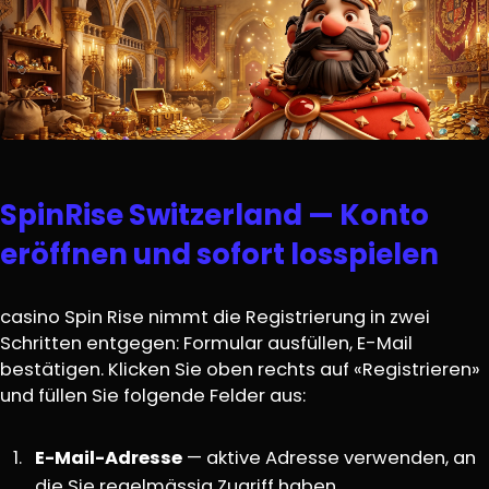
SpinRise Switzerland — Konto
eröffnen und sofort losspielen
casino Spin Rise nimmt die Registrierung in zwei
Schritten entgegen: Formular ausfüllen, E-Mail
bestätigen. Klicken Sie oben rechts auf «Registrieren»
und füllen Sie folgende Felder aus:
E-Mail-Adresse
— aktive Adresse verwenden, an
die Sie regelmässig Zugriff haben