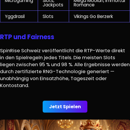
Microgaming
Slots,
Mega Moolah, Immortal
Jackpots
Romance
Yggdrasil
Slots
Vikings Go Berzerk
RTP und Fairness
SpinRise Schweiz veröffentlicht die RTP-Werte direkt
in den Spielregeln jedes Titels. Die meisten Slots
liegen zwischen 95 % und 98 %. Alle Ergebnisse werden
durch zertifizierte RNG-Technologie generiert —
unabhängig von Einsatzhöhe, Tageszeit oder
Kontostand.
Jetzt Spielen