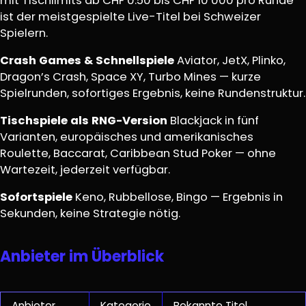
mit Tischlimits ab CHF 0.50 bis CHF 10’000 pro Runde
ist der meistgespielte Live-Titel bei Schweizer
Spielern.
Crash Games & Schnellspiele
Aviator, JetX, Plinko,
Dragon’s Crash, Space XY, Turbo Mines — kurze
Spielrunden, sofortiges Ergebnis, keine Rundenstruktur.
Tischspiele als RNG-Version
Blackjack in fünf
Varianten, europäisches und amerikanisches
Roulette, Baccarat, Caribbean Stud Poker — ohne
Wartezeit, jederzeit verfügbar.
Sofortspiele
Keno, Rubbellose, Bingo — Ergebnis in
Sekunden, keine Strategie nötig.
Anbieter im Überblick
Anbieter
Kategorie
Bekannte Titel