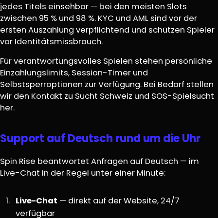
jedes Titels einsehbar — bei den meisten Slots
zwischen 95 % und 98 %. KYC und AML sind vor der
ersten Auszahlung verpflichtend und schützen Spieler
vor Identitätsmissbrauch.
Für verantwortungsvolles Spielen stehen persönliche
Einzahlungslimits, Session-Timer und
Selbstsperroptionen zur Verfügung. Bei Bedarf stellen
wir den Kontakt zu Sucht Schweiz und SOS-Spielsucht
her.
Support auf Deutsch rund um die Uhr
Spin Rise beantwortet Anfragen auf Deutsch — im
Live-Chat in der Regel unter einer Minute:
Live-Chat
— direkt auf der Website, 24/7
verfügbar