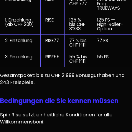
CHF 777
Frog
TRUEWAYS
1. Einzahlung
RISE
125 %
125 FS —
(ab CHF 200)
bis CHF
High-Roller-
3’333
Option
2. Einzahlung
RISE77
77 % bis
77 FS
CHF 1’111
3. Einzahlung
RISE55
55 % bis
55 FS
CHF 1’111
Gesamtpaket: bis zu CHF 2’999 Bonusguthaben und
243 Freispiele.
Bedingungen die Sie kennen müssen
Spin Rise setzt einheitliche Konditionen für alle
Willkommensboni: