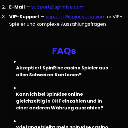
E-Mail
—
support@spinrise.com
VIP-Support
—
support@spinrise.casino
für VIP-
Spieler und komplexe Auszahlungsfragen
FAQs
Akzeptiert SpinRise casino Spieler aus
allen Schweizer Kantonen?
Kann ich bei SpinRise online
gleichzeitig in CHF einzahlen und in
einer anderen Währung auszahlen?
Wie lange bleibt mein Spin Rise casino