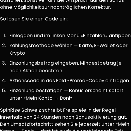
ausfüllen, sonst verfällt der Anspruch auf den Bonus
ohne Möglichkeit zur nachträglichen Korrektur.
So lösen Sie einen Code ein:
Einloggen und im linken Menü «Einzahlen» antippen
Zahlungsmethode wählen — Karte, E-Wallet oder
Krypto
Einzahlungsbetrag eingeben, Mindestbetrag je
nach Aktion beachten
Aktionscode in das Feld «Promo-Code» eintragen
Einzahlung bestätigen — Bonus erscheint sofort
unter «Mein Konto → Boni»
SpinRise Schweiz schreibt Freispiele in der Regel
innerhalb von 24 Stunden nach Bonusaktivierung gut.
Den Umsatzfortschritt sehen Sie jederzeit unter «Mein