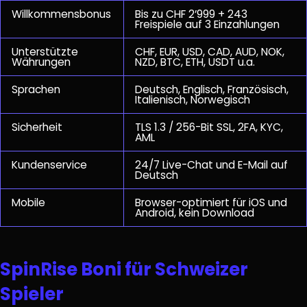
Willkommensbonus
Bis zu CHF 2’999 + 243
Freispiele auf 3 Einzahlungen
Unterstützte
CHF, EUR, USD, CAD, AUD, NOK,
Währungen
NZD, BTC, ETH, USDT u.a.
Sprachen
Deutsch, Englisch, Französisch,
Italienisch, Norwegisch
Sicherheit
TLS 1.3 / 256-Bit SSL, 2FA, KYC,
AML
Kundenservice
24/7 Live-Chat und E-Mail auf
Deutsch
Mobile
Browser-optimiert für iOS und
Android, kein Download
SpinRise Boni für Schweizer
Spieler