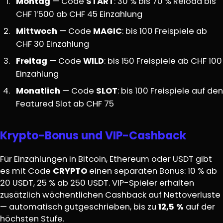
Montag
— Code
START
: 30 % bis 70 % Reload bis
CHF 1’500 ab CHF 45 Einzahlung
Mittwoch
— Code
MAGIC
: bis 100 Freispiele ab
CHF 30 Einzahlung
Freitag
— Code
WILD
: bis 150 Freispiele ab CHF 100
Einzahlung
Monatlich
— Code
SLOT
: bis 100 Freispiele auf den
Featured Slot ab CHF 75
Krypto-Bonus und VIP-Cashback
Für Einzahlungen in Bitcoin, Ethereum oder USDT gibt
es mit Code
CRYPTO
einen separaten Bonus: 10 % ab
20 USDT, 25 % ab 250 USDT. VIP-Spieler erhalten
zusätzlich wöchentlichen Cashback auf Nettoverluste
— automatisch gutgeschrieben, bis zu
12,5 %
auf der
höchsten Stufe.