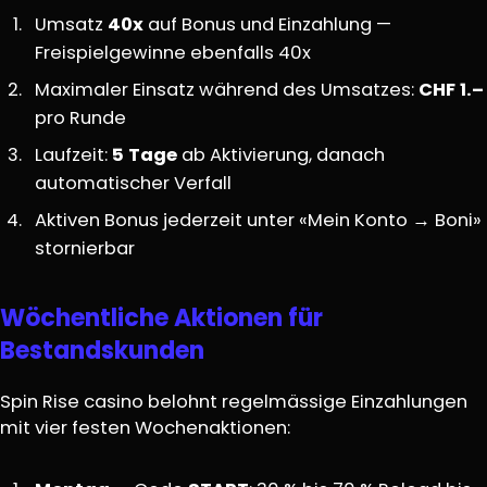
Umsatz
40x
auf Bonus und Einzahlung —
Freispielgewinne ebenfalls 40x
Maximaler Einsatz während des Umsatzes:
CHF 1.–
pro Runde
Laufzeit:
5 Tage
ab Aktivierung, danach
automatischer Verfall
Aktiven Bonus jederzeit unter «Mein Konto → Boni»
stornierbar
Wöchentliche Aktionen für
Bestandskunden
Spin Rise casino belohnt regelmässige Einzahlungen
mit vier festen Wochenaktionen: