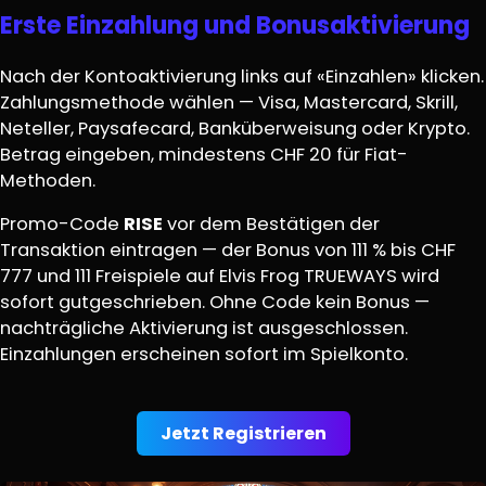
Erste Einzahlung und Bonusaktivierung
Nach der Kontoaktivierung links auf «Einzahlen» klicken.
Zahlungsmethode wählen — Visa, Mastercard, Skrill,
Neteller, Paysafecard, Banküberweisung oder Krypto.
Betrag eingeben, mindestens CHF 20 für Fiat-
Methoden.
Promo-Code
RISE
vor dem Bestätigen der
Transaktion eintragen — der Bonus von 111 % bis CHF
777 und 111 Freispiele auf Elvis Frog TRUEWAYS wird
sofort gutgeschrieben. Ohne Code kein Bonus —
nachträgliche Aktivierung ist ausgeschlossen.
Einzahlungen erscheinen sofort im Spielkonto.
Jetzt Registrieren