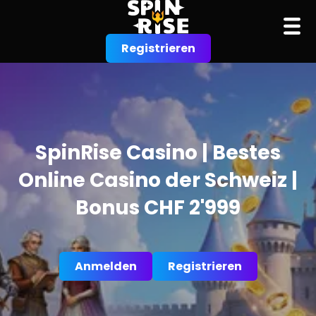
Registrieren
SpinRise Casino | Bestes
Online Casino der Schweiz |
Bonus CHF 2'999
Anmelden
Registrieren